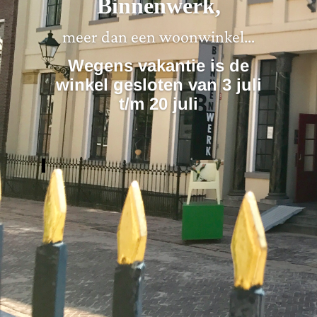
Binnenwerk,
meer dan een woonwinkel…
Wegens vakantie is de
winkel gesloten van 3 juli
t/m 20 juli